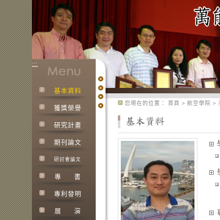
:::
基本資料
:::
您現在的位置：
首頁
>
航空學院
>
獲獎榮譽
研究計畫
期刊論文
研討會論文
專
書
專利發明
展
演