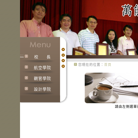
:::
校
長
您現在的位置：
首頁
航空學院
:::
觀管學院
設計學院
請由左側選單