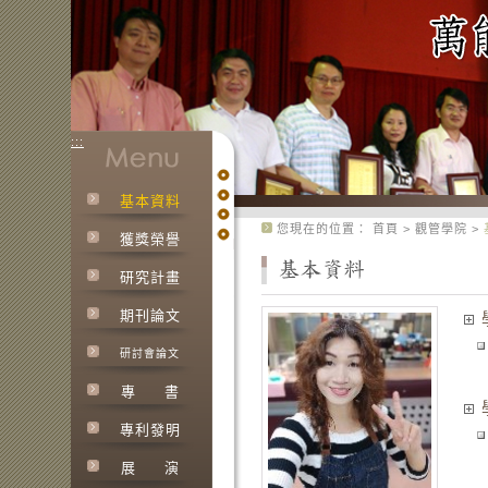
:::
基本資料
:::
您現在的位置：
首頁
>
觀管學院
>
獲獎榮譽
研究計畫
期刊論文
研討會論文
專
書
專利發明
展
演