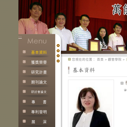
:::
基本資料
:::
您現在的位置：
首頁
>
觀管學院
>
獲獎榮譽
研究計畫
期刊論文
研討會論文
專
書
專利發明
展
演