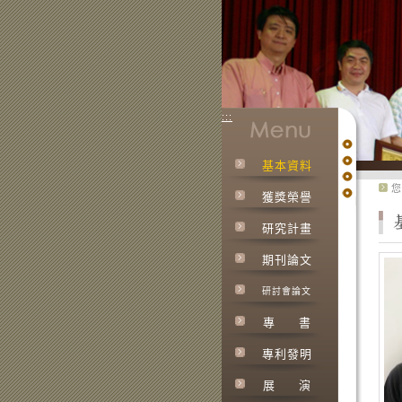
:::
基本資料
:::
您
獲獎榮譽
研究計畫
期刊論文
研討會論文
專
書
專利發明
展
演