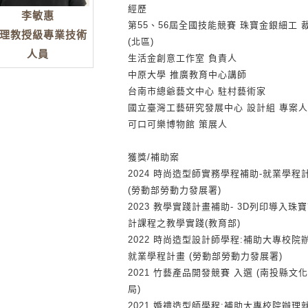
經歷
李敏惠
第55、56屆全國技能競賽 珠寶金銀細工 
理教授級專業技術
(北區)
人員
生活金創意工作室 負責人
中原大學 推廣教育中心講師
台南市總爺藝文中心 駐村藝術家
國立臺灣工藝研究發展中心 設計組 專案
可口可樂博物館 策展人
獲獎/補助案
2024 時尚造型師實務學程補助-就業學程
(勞動部勞動力發展署)
2023 教學實踐計畫補助- 3D列印導入珠
計課程之教學實踐(教育部)
2022 時尚造型設計師學程:補助大專校院
就業學程計畫 (勞動部勞動力發展署)
2021 竹藝產品開發競賽 入選 (南投縣文化
局)
2021 婚禮造型師學程:補助大專校院辦理