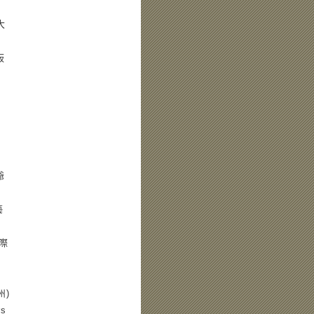
大
板
爺
藝
國際
州)
rs