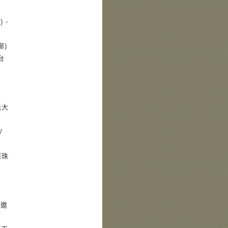
 -
廊)
台
(義大
/
國際珠
際邀