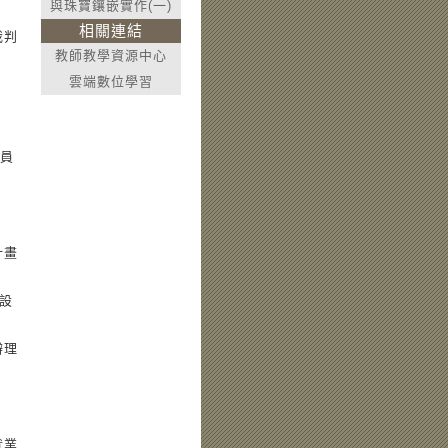
與珠寶鑲嵌實作(一)
相關連結
裁判
教師教學資源中心
雲端數位學習
人員
計畫
寶設
辦理
就業