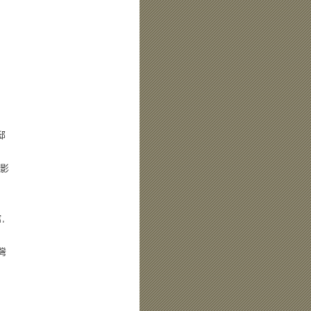
邸
/影
,
灣