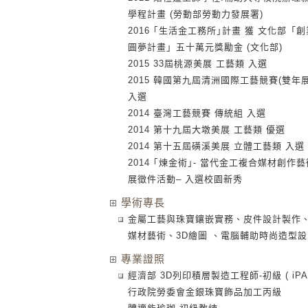
學程計畫 (勞動部勞動力發展署)
2016 ｢生活金工務所｣計畫 獲 文化部「創
圓夢計畫」五十萬元獎勵金 (文化部)
2015 33屆桃源美展 工藝類 入選
2015 韓國第九屆清洲國際工藝競賽(雙年展
入選
2014 臺灣工藝競賽 傳統組 入選
2014 第十九屆大墩美展 工藝類 優選
2014 第十五屆磺溪美展 立體工藝類 入選
2014 ｢煉金術｣- 當代金工複合媒材創作藝
展徵件活動– 入選校園新秀
學術專長
金屬工藝與珠寶鑲嵌實務、皮件設計製作
媒材藝術、3D繪圖 、電腦輔助時尚造型設
專業證照
經濟部 3D列印積層製造工程師-初級 ( iPA
行政院勞委會金銀珠寶飾品加工丙級