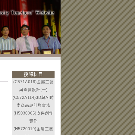
授課科目
(C571A016)金屬工藝
與珠寶設計(一)
(C572A114)3D與AI時
尚商品設計與實務
(H5030005)皮件創作
實作
(H5720019)金屬工藝