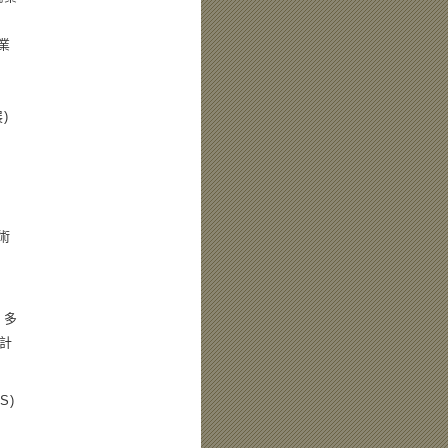
業
)
術
、多
計
S)