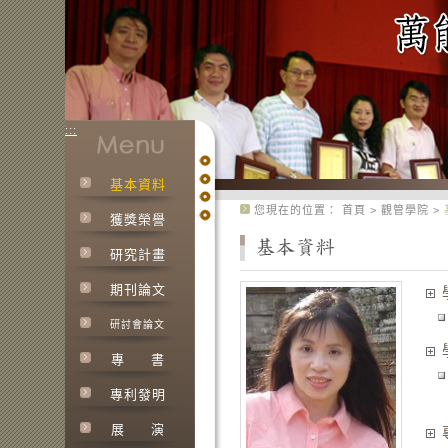
:::
基本資料
:::
您現在的位置：
首頁
>
觀管學院
>
獲獎榮譽
研究計畫
期刊論文
研討會論文
專
書
專利發明
展
演