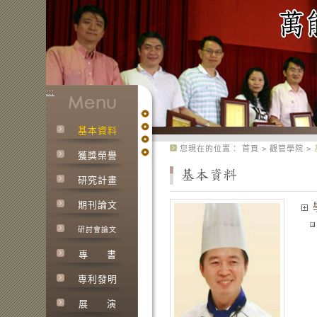
:::
基本資料
:::
您現在的位置：
首頁
>
觀管學院
>
獲獎榮譽
研究計畫
期刊論文
研討會論文
專
書
專利發明
展
演