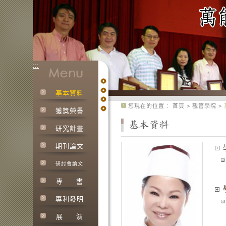
:::
基本資料
:::
您現在的位置：
首頁
>
觀管學院
>
獲獎榮譽
研究計畫
期刊論文
研討會論文
專
書
專利發明
展
演