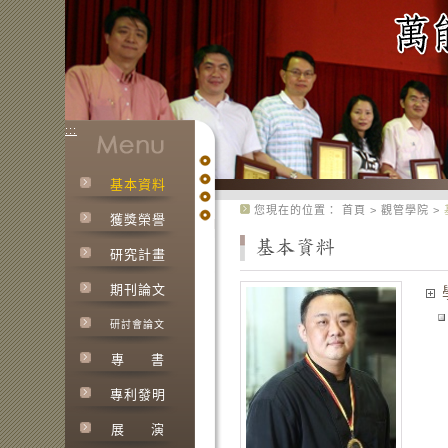
:::
基本資料
:::
您現在的位置：
首頁
>
觀管學院
>
獲獎榮譽
研究計畫
期刊論文
研討會論文
專
書
專利發明
展
演