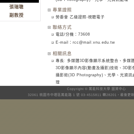
張瑞聰
專業證照
副教授
勞委會 乙級證照-視聽電子
聯絡方式
電話/分機：73608
E-mail：
rcc@mail.vnu.edu.tw
相關訊息
專長: 多媒體3D影像顯示系統整合、多媒
3D影像顯示內容(動畫及攝影)技術、3D影
攝影術(3D Photography)、光學、光資訊
理
Copyright © 萬能科技大學
圖資中心
32061 桃園市中壢區萬能路 1 號 03-4515811 轉28201，最後更新