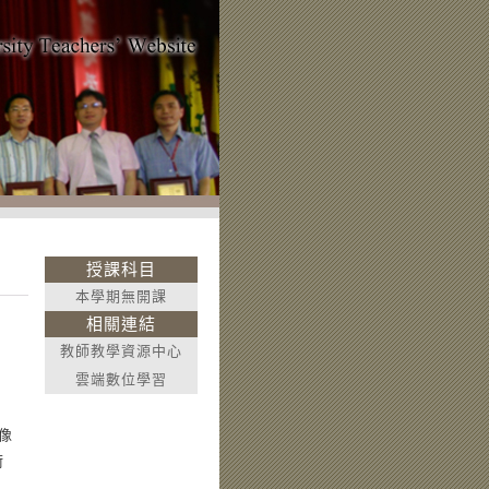
授課科目
本學期無開課
相關連結
教師教學資源中心
雲端數位學習
像
術