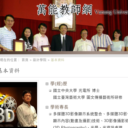
現在的位置：
首頁
>
設計學院
>
基本資料
學(經)歷
國立中央大學 光電所 博士
國立臺灣藝術大學 圖文傳播藝術所研修
學術專長
多媒體3D影像顯示系統整合、多媒體3D影
顯示內容(動畫及攝影)技術、3D影像攝影
(3D Photography)、光學、光資訊處理