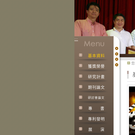
:::
基本資料
:::
您
獲獎榮譽
研究計畫
期刊論文
研討會論文
專
書
專利發明
展
演