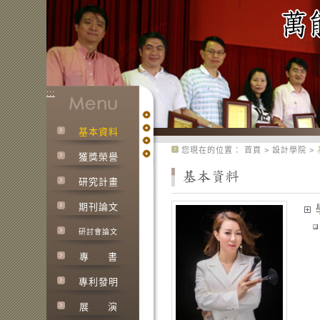
:::
基本資料
:::
您現在的位置：
首頁
>
設計學院
>
獲獎榮譽
研究計畫
期刊論文
研討會論文
專
書
專利發明
展
演