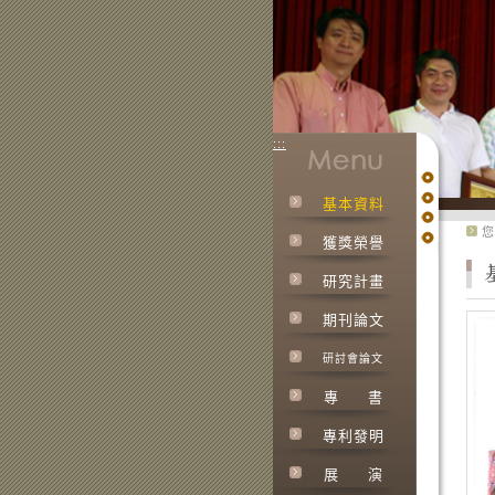
:::
基本資料
:::
您
獲獎榮譽
研究計畫
期刊論文
研討會論文
專
書
專利發明
展
演