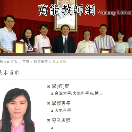
現在的位置：
首頁
>
觀管學院
>
基本資料
學(經)歷
台灣大學/大氣科學系/博士
學術專長
大氣科學
專業證照