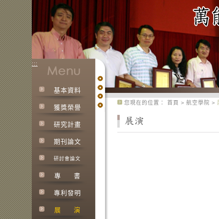
:::
基本資料
:::
您現在的位置：
首頁
>
航空學院
>
獲獎榮譽
研究計畫
期刊論文
研討會論文
專
書
專利發明
展
演