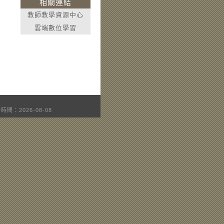
相關連結
教師教學資源中心
雲端數位學習
時間：2026-08-08