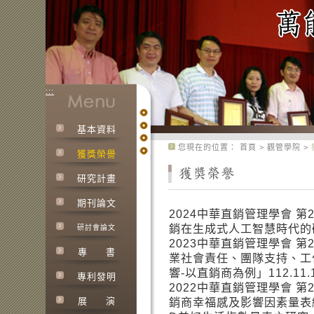
:::
基本資料
:::
您現在的位置：
首頁
>
觀管學院
>
獲獎榮譽
研究計畫
期刊論文
2024中華直銷管理學會 
銷在生成式人工智慧時代的研究」
研討會論文
2023中華直銷管理學會 
專
書
業社會責任、團隊支持、工
響-以直銷商為例」112.11.
專利發明
2022中華直銷管理學會 
展
演
銷商幸福感及影響因素量表