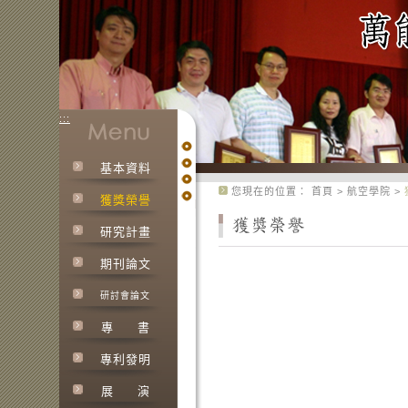
:::
基本資料
:::
您現在的位置：
首頁
>
航空學院
>
獲獎榮譽
研究計畫
期刊論文
研討會論文
專
書
專利發明
展
演