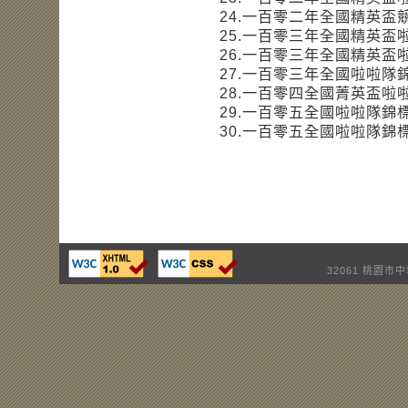
24.一百零二年全國精英盃
25.一百零三年全國精英
26.一百零三年全國精英
27.一百零三年全國啦啦
28.一百零四全國菁英盃
29.一百零五全國啦啦隊錦
30.一百零五全國啦啦隊錦
32061 桃園市中