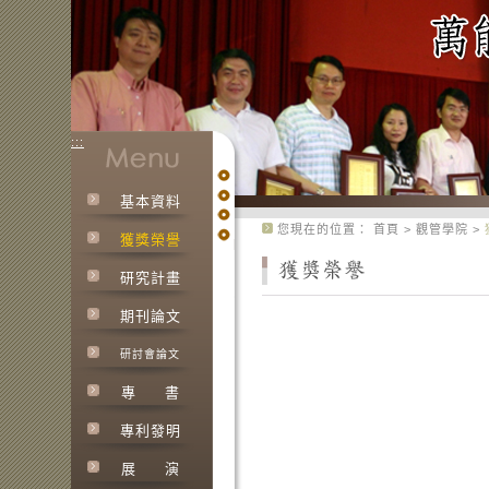
:::
基本資料
:::
您現在的位置：
首頁
>
觀管學院
>
獲獎榮譽
研究計畫
期刊論文
研討會論文
專
書
專利發明
展
演