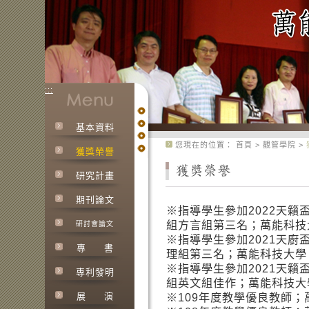
:::
基本資料
:::
您現在的位置：
首頁
>
觀管學院
>
獲獎榮譽
研究計畫
期刊論文
※指導學生參加2022天
組方言組第三名；萬能科技大學
研討會論文
※指導學生參加2021天
專
書
理組第三名；萬能科技大學；獎
※指導學生參加2021天
專利發明
組英文組佳作；萬能科技大學；
展
演
※109年度教學優良教師；萬