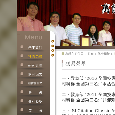
:::
基本資料
:::
您現在的位置：
首頁
>
航空學院
>
獲獎榮譽
研究計畫
期刊論文
一、教育部 "2016 全國
材料群 全國第三名; "水熱
研討會論文
專
書
二、教育部 "2011 全國
材料群 全國第三名; "非
專利發明
展
演
三、ISI Citation Classic