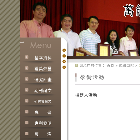
:::
基本資料
:::
您現在的位置：
首頁
>
觀管學院
>
獲獎榮譽
研究計畫
期刊論文
機器人活動
研討會論文
專
書
專利發明
展
演