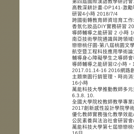
第四屆國際漢語教學研討會10小
高教深耕計畫-DP141-
研習4小時 2018/7/4
跨國銜轉教育師資培育工作坊 18小
香氛化妝品DIY實務研習 20天 1
導師輔導之能研習 2 小時 107
南亞技術學院通識與跨領域教學
戀戀桃仔園-第八屆桃園文學與歷
航空暨工程科技應用學術論文發
輔導身心障礙學生之導師會報/2
導師輔導之能研習/2小時，10
2017.01.14-16 2
主題樂園行銷管理、時尚消
16小時
萬能科技大學推動教師多元升
6.3.8. 10.
全國大學院校教師教學專業認證
2017創新感性設計學院學術研
優化教師實務強化教學效能/2小
公民素養與法治社會研習會/6小
萬能科技大學第七屆戀戀桃仔
16日