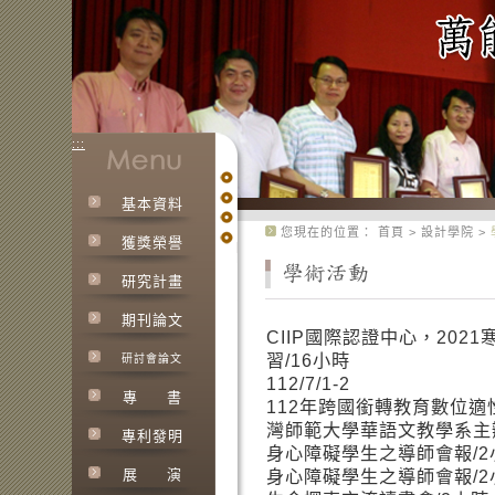
:::
基本資料
:::
您現在的位置：
首頁
>
設計學院
>
獲獎榮譽
研究計畫
期刊論文
CIIP國際認證中心，20
習/16小時
研討會論文
112/7/1-2
專
書
112年跨國銜轉教育數位
灣師範大學華語文教學系主辦/6
專利發明
身心障礙學生之導師會報/2小時
展
演
身心障礙學生之導師會報/2小時