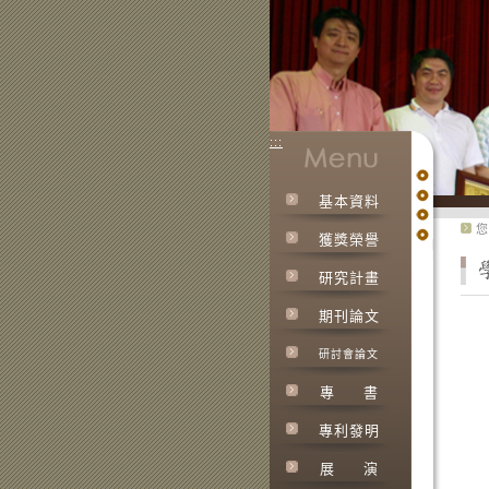
:::
基本資料
:::
您
獲獎榮譽
研究計畫
期刊論文
研討會論文
專
書
專利發明
展
演