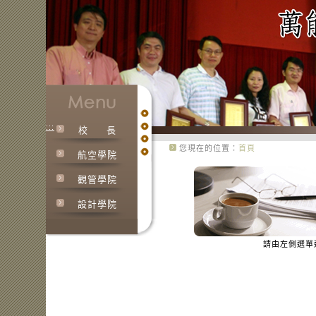
:::
校
長
您現在的位置：
首頁
航空學院
:::
觀管學院
設計學院
請由左側選單